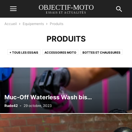
OBJECTIF-MOTO
ESSAIS ET ACTUALITÉS
Accueil
Equipements
Produits
PRODUITS
+ TOUS LES ESSAIS
ACCESSOIRES MOTO
BOTTES ET CHAUSSURES
CASQUES
DIVERS
EQUIPEMENTS
GANTS
NAVIGATION
PNEUS
PRODUITS
Muc-Off Waterless Wash bis…
Rude42
-
29 octobre, 2023