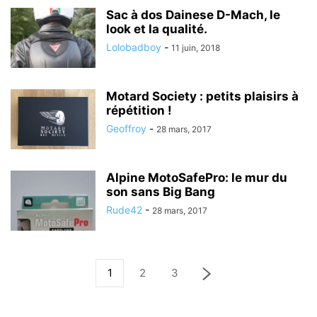
Sac à dos Dainese D-Mach, le
look et la qualité.
Lolobadboy
-
11 juin, 2018
Motard Society : petits plaisirs à
répétition !
Geoffroy
-
28 mars, 2017
Alpine MotoSafePro: le mur du
son sans Big Bang
Rude42
-
28 mars, 2017
1
2
3