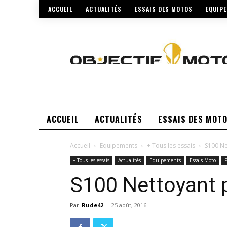
ACCUEIL
ACTUALITÉS
ESSAIS DES MOTOS
EQUIP
ACCUEIL
ACTUALITÉS
ESSAIS DES MOT
Accueil
Equipements
+ Tous les essais
S100 Ne
+ Tous les essais
Actualités
Equipements
Essais Moto
P
S100 Nettoyant 
Par
Rude42
-
25 août, 2016