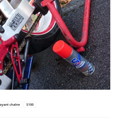
toyant chaîne
S100