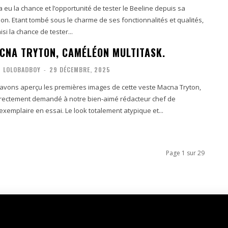
a eu la chance et l’opportunité de tester le Beeline depuis sa
on. Etant tombé sous le charme de ses fonctionnalités et qualités,
si la chance de tester...
CNA TRYTON, CAMÉLÉON MULTITASK.
LOLOBADBOY
-
29 DÉCEMBRE, 2025
avons aperçu les premières images de cette veste Macna Tryton,
rectement demandé à notre bien-aimé rédacteur chef de
emplaire en essai. Le look totalement atypique et...
Page 1 sur 29