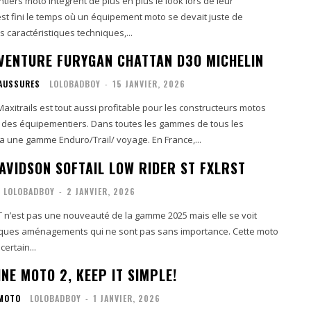
iers moto intègrent de plus en plus le look lors de leur
 est fini le temps où un équipement moto se devait juste de
 caractéristiques techniques,...
VENTURE FURYGAN CHATTAN D3O MICHELIN
AUSSURES
LOLOBADBOY
-
15 JANVIER, 2026
Maxitrails est tout aussi profitable pour les constructeurs motos
i des équipementiers. Dans toutes les gammes de tous les
fabricants, il y a une gamme Enduro/Trail/ voyage. En France,...
AVIDSON SOFTAIL LOW RIDER ST FXLRST
LOLOBADBOY
-
2 JANVIER, 2026
T n’est pas une nouveauté de la gamme 2025 mais elle se voit
ques aménagements qui ne sont pas sans importance. Cette moto
certain...
NE MOTO 2, KEEP IT SIMPLE!
 MOTO
LOLOBADBOY
-
1 JANVIER, 2026