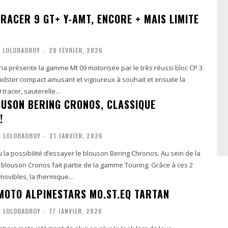
RACER 9 GT+ Y-AMT, ENCORE + MAIS LIMITE
LOLOBADBOY
-
20 FÉVRIER, 2026
a présente la gamme Mt 09 motorisée par le très réussi bloc CP 3.
dster compact amusant et vigoureux à souhait et ensuite la
racer, sauterelle...
OUSON BERING CRONOS, CLASSIQUE
!
LOLOBADBOY
-
21 JANVIER, 2026
la possibilité d’essayer le blouson Bering Chronos. Au sein de la
blouson Cronos fait partie de la gamme Touring. Grâce à ces 2
vibles, la thermique...
MOTO ALPINESTARS MO.ST.EQ TARTAN
LOLOBADBOY
-
17 JANVIER, 2026