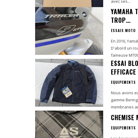
avec ses...
YAMAHA T
TROP…
ESSAIS MOTO
En 2016, Yamah
D'abord un roa
fameuse MT09 t
ESSAI BL
EFFICACE 
EQUIPEMENTS
Nous avons eu 
gamme Bering 
membranes amo
CHEMISE 
EQUIPEMENTS