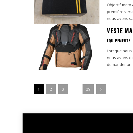
Objectif-moto 
première versi
nous avons sai
VESTE MA
EQUIPEMENTS
Lorsque nous 
nous avons di
demander un ex
...
1
2
3
29