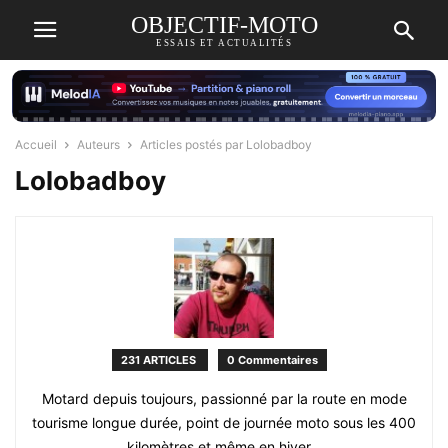
OBJECTIF-MOTO
ESSAIS ET ACTUALITÉS
Accueil
Auteurs
Articles postés par Lolobadboy
Lolobadboy
231 ARTICLES
0 Commentaires
Motard depuis toujours, passionné par la route en mode
tourisme longue durée, point de journée moto sous les 400
kilomètres et même en hiver...