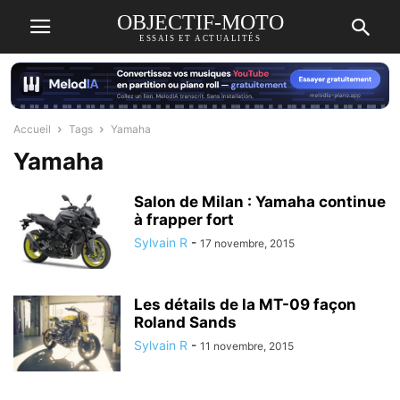
OBJECTIF-MOTO
ESSAIS ET ACTUALITÉS
Accueil
Tags
Yamaha
Yamaha
Salon de Milan : Yamaha continue
à frapper fort
Sylvain R
-
17 novembre, 2015
Les détails de la MT-09 façon
Roland Sands
Sylvain R
-
11 novembre, 2015