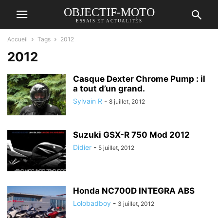
OBJECTIF-MOTO
ESSAIS ET ACTUALITÉS
Accueil
Tags
2012
2012
Casque Dexter Chrome Pump : il
a tout d’un grand.
Sylvain R
-
8 juillet, 2012
Suzuki GSX-R 750 Mod 2012
Didier
-
5 juillet, 2012
Honda NC700D INTEGRA ABS
Lolobadboy
-
3 juillet, 2012