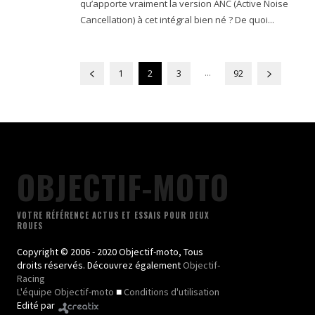
qu’apporte vraiment la version ANC (Active Noise
Cancellation) à cet intégral bien né ? De quoi...
...
1
2
3
92
OBJECTIF-MOTO
VOTRE RÉFÉRENCE ACTUS ET ESSAIS POUR DEUX
ROUES
Copyright © 2006 - 2020 Objectif-moto, Tous
droits réservés. Découvrez également
Objectif-
Racing
L'équipe Objectif-moto
■
Conditions d'utilisation
Edité par