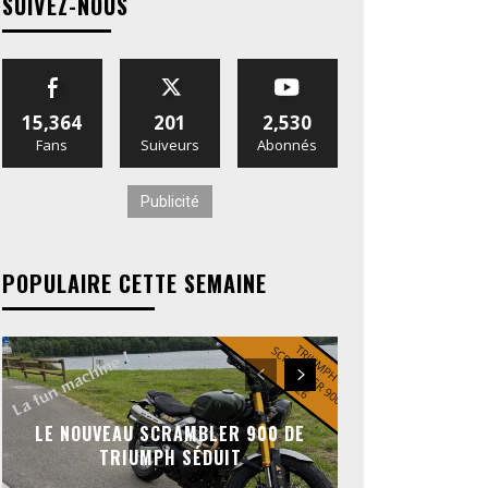
SUIVEZ-NOUS
15,364
201
2,530
Fans
Suiveurs
Abonnés
Publicité
POPULAIRE CETTE SEMAINE
LE NOUVEAU SCRAMBLER 900 DE
TRIUMPH SÉDUIT