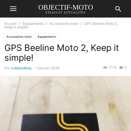
OBJECTIF-MOTO
ESSAIS ET ACTUALITÉS
Accueil
Equipements
Accessoires moto
GPS Beeline Moto 2,
Keep it simple!
Accessoires moto
Equipements
GPS Beeline Moto 2, Keep it
simple!
7115
0
Par
Lolobadboy
-
1 janvier, 2026