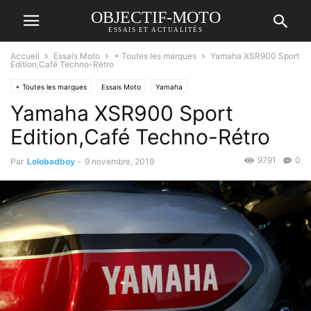
OBJECTIF-MOTO
ESSAIS ET ACTUALITÉS
Accueil
Essais Moto
+ Toutes les marques
Yamaha XSR900 Sport
Edition,Café Techno-Rétro
+ Toutes les marques
Essais Moto
Yamaha
Yamaha XSR900 Sport
Edition,Café Techno-Rétro
9791
0
Par
Lolobadboy
-
9 novembre, 2019