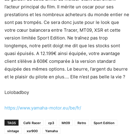
l’acteur principal du film. Il mérite un oscar pour ses
prestations et les nombreux acheteurs du monde entier ne
sont pas trompés. Ce sera donc juste pour le look que
votre cœur balancera entre Tracer, MT09, XSR et cette
version limitée Sport Edition. Ne traînez pas trop
longtemps, notre petit doigt me dit que les stocks sont
quasi épuisés. A 12.199€ ainsi équipée, votre avantage
client s’élève à 608€ comparée à la version standard
équipée des mêmes options. Le beurre, l’argent du beurre
et le plaisir du pilote en plus…. Elle n’est pas belle la vie ?
Lolobadboy
https://www.yamaha-motor.eu/be/fr/
TAGS
Café Racer
cp3
Mt09
Retro
Sport Edition
vintage
xsr900
Yamaha