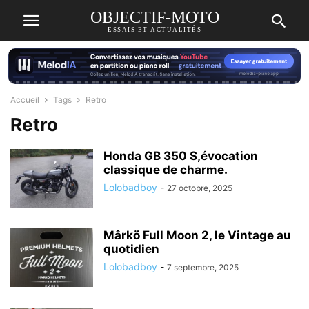
OBJECTIF-MOTO
ESSAIS ET ACTUALITÉS
Accueil
Tags
Retro
Retro
Honda GB 350 S,évocation
classique de charme.
Lolobadboy
-
27 octobre, 2025
Mârkö Full Moon 2, le Vintage au
quotidien
Lolobadboy
-
7 septembre, 2025