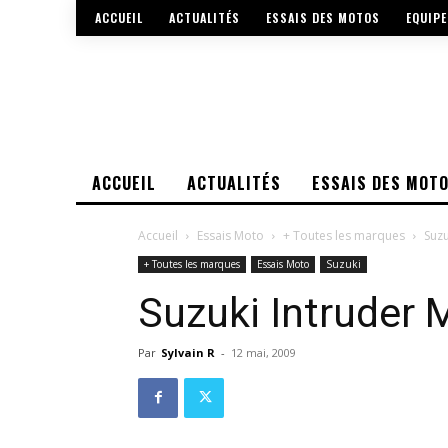
ACCUEIL
ACTUALITÉS
ESSAIS DES MOTOS
EQUIP
ACCUEIL
ACTUALITÉS
ESSAIS DES MOT
Accueil
Essais Moto
+ Toutes les marques
Suzu
+ Toutes les marques
Essais Moto
Suzuki
Suzuki Intruder
Par
Sylvain R
-
12 mai, 2009