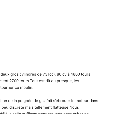
t deux gros cylindres de 731cc), 80 cv à 4800 tours
ment 2700 tours.Tout est dit ou presque, les
tourner ce moulin.
ion de la poignée de gaz fait s’ébrouer le moteur dans
 peu discrète mais tellement flatteuse.Nous
déjà la selle suffisamment creusée pour éviter de