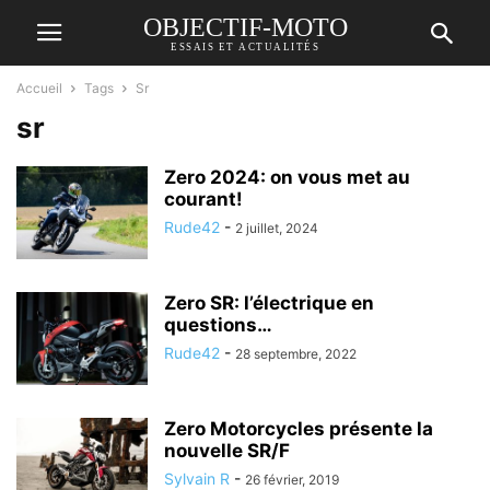
OBJECTIF-MOTO
ESSAIS ET ACTUALITÉS
Accueil
Tags
Sr
sr
Zero 2024: on vous met au
courant!
Rude42
-
2 juillet, 2024
Zero SR: l’électrique en
questions…
Rude42
-
28 septembre, 2022
Zero Motorcycles présente la
nouvelle SR/F
Sylvain R
-
26 février, 2019