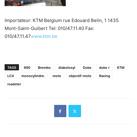
Importateur: KTM Belgium rue Edouard Belin, 1 1435
Mont-Saint-Guibert Tel: 010/47.11.40 Fax:
010/47.11.47
www.ktm.be
TAGS
690
Brembo
diabolosyl
Duke
duke r
KTM
LC4
monocylindre.
moto
objectif-moto
Racing
roadster