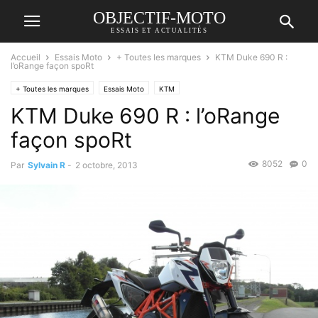
OBJECTIF-MOTO
ESSAIS ET ACTUALITÉS
Accueil
Essais Moto
+ Toutes les marques
KTM Duke 690 R :
l’oRange façon spoRt
+ Toutes les marques
Essais Moto
KTM
KTM Duke 690 R : l’oRange
façon spoRt
8052
0
Par
Sylvain R
-
2 octobre, 2013