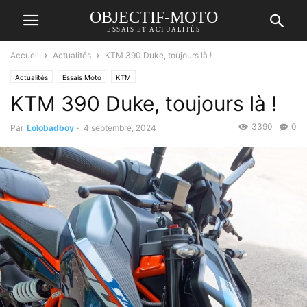
OBJECTIF-MOTO
ESSAIS ET ACTUALITÉS
Accueil
Actualités
KTM 390 Duke, toujours là !
Actualités
Essais Moto
KTM
KTM 390 Duke, toujours là !
3390
0
Par
Lolobadboy
-
4 septembre, 2024