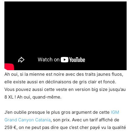
Ah oui, si la mienne est noire avec des traits jaunes fluos,
elle existe aussi en déclinaisons de gris clair et foncé.
Vous pouvez aussi cette veste en version big size jusqu’au
8 XL ! Ah oui, quand-même.
J’en oublie presque le plus gros argument de cette
IGM
Grand Canyon Catania
, son prix. Avec un tarif affiché de
259 €, on ne peut pas dire que c’est cher payé vu la qualité