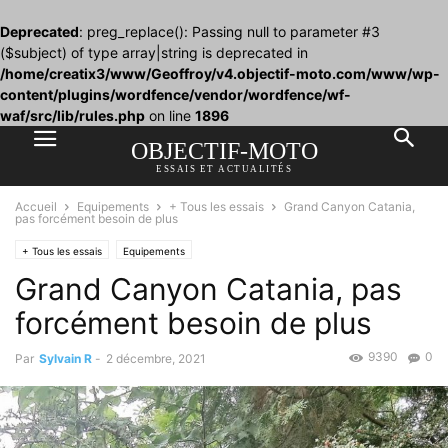
Deprecated
: preg_replace(): Passing null to parameter #3
($subject) of type array|string is deprecated in
/home/creatix3/www/Geoffroy/v4.objectif-moto.com/www/wp-
content/plugins/wordfence/vendor/wordfence/wf-
waf/src/lib/rules.php
on line
1896
OBJECTIF-MOTO
ESSAIS ET ACTUALITÉS
Accueil
Equipements
+ Tous les essais
Grand Canyon Catania,
pas forcément besoin de plus
+ Tous les essais
Equipements
Grand Canyon Catania, pas
forcément besoin de plus
9390
0
Par
Sylvain R
-
2 décembre, 2021