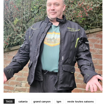
TAGS
catania
grand canyon
igm
veste toutes saisons