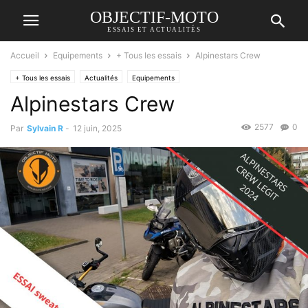
OBJECTIF-MOTO
ESSAIS ET ACTUALITÉS
Accueil
Equipements
+ Tous les essais
Alpinestars Crew
+ Tous les essais
Actualités
Equipements
Alpinestars Crew
2577
0
Par
Sylvain R
-
12 juin, 2025