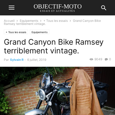
OBJECTIF-MOTO
ESSAIS ET ACTUALITÉS
Accueil
Equipements
+ Tous les essais
Grand Canyon Bike
Ramsey terriblement vintage.
+ Tous les essais
Equipements
Grand Canyon Bike Ramsey
terriblement vintage.
9049
0
Par
Sylvain R
-
6 juillet, 2019