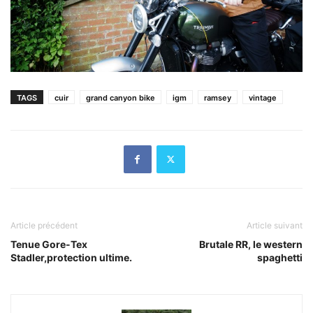
TAGS
cuir
grand canyon bike
igm
ramsey
vintage
Article précédent
Article suivant
Tenue Gore-Tex
Brutale RR, le western
Stadler,protection ultime.
spaghetti