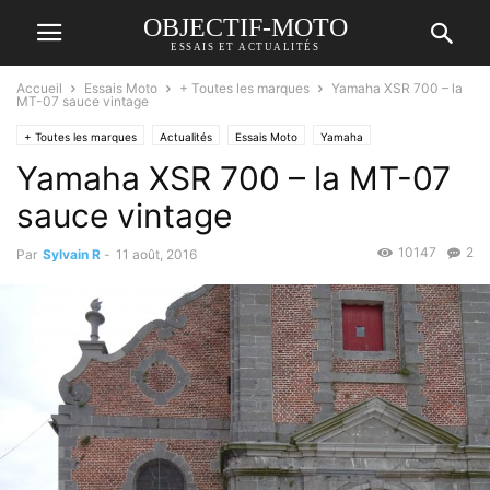
OBJECTIF-MOTO
ESSAIS ET ACTUALITÉS
Accueil
Essais Moto
+ Toutes les marques
Yamaha XSR 700 – la
MT-07 sauce vintage
+ Toutes les marques
Actualités
Essais Moto
Yamaha
Yamaha XSR 700 – la MT-07
sauce vintage
10147
2
Par
Sylvain R
-
11 août, 2016