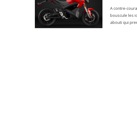
A contre-courant Depuis 2006, le constructeur califo
bouscule les i
abouti qui pre