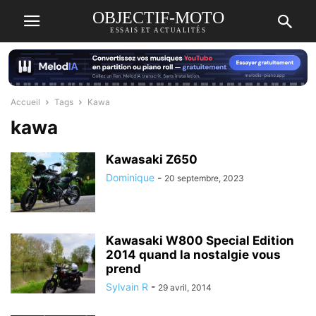
OBJECTIF-MOTO
ESSAIS ET ACTUALITÉS
Accueil
Tags
Kawa
kawa
Kawasaki Z650
Dominique
-
20 septembre, 2023
Kawasaki W800 Special Edition
2014 quand la nostalgie vous
prend
Sylvain R
-
29 avril, 2014