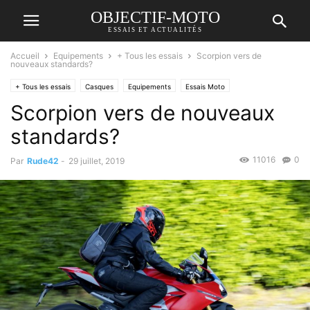
OBJECTIF-MOTO
ESSAIS ET ACTUALITÉS
Accueil
Equipements
+ Tous les essais
Scorpion vers de
nouveaux standards?
+ Tous les essais
Casques
Equipements
Essais Moto
Scorpion vers de nouveaux
standards?
11016
0
Par
Rude42
-
29 juillet, 2019