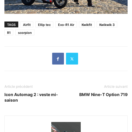
TAGS
Airfit
Ellip tec
Exo-R1 Air
Kwikfit
Kwikwik 3
R1
scorpion
Article précédent
Article suivant
Icon Automag 2 : veste mi-
BMW Nine-T Option 719
saison