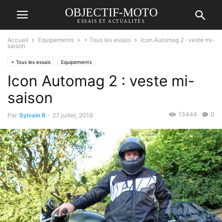
OBJECTIF-MOTO
ESSAIS ET ACTUALITÉS
Accueil
Equipements
+ Tous les essais
Icon Automag 2 : veste mi-
saison
+ Tous les essais
Equipements
Icon Automag 2 : veste mi-
saison
13444
0
Par
Sylvain R
-
27 juillet, 2019