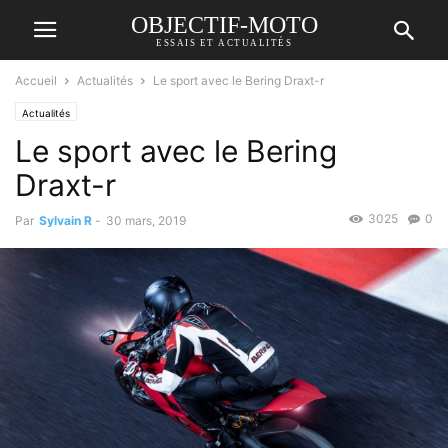
OBJECTIF-MOTO
ESSAIS ET ACTUALITÉS
Accueil
Actualités
Le sport avec le Bering Draxt-r
Actualités
Le sport avec le Bering
Draxt-r
3025
0
Par
Sylvain R
-
30 mars, 2019