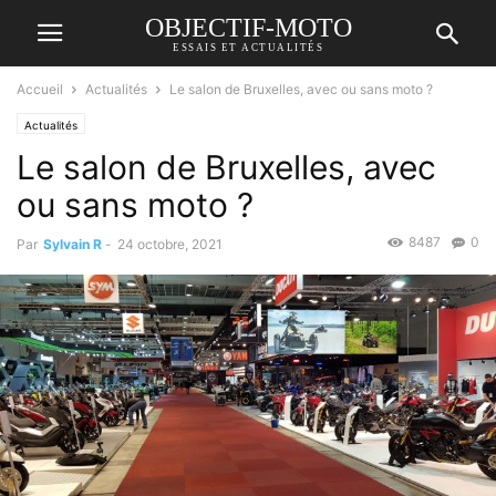
OBJECTIF-MOTO
ESSAIS ET ACTUALITÉS
Accueil
Actualités
Le salon de Bruxelles, avec ou sans moto ?
Actualités
Le salon de Bruxelles, avec
ou sans moto ?
8487
0
Par
Sylvain R
-
24 octobre, 2021