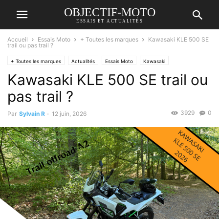
OBJECTIF-MOTO
ESSAIS ET ACTUALITÉS
Accueil
Essais Moto
+ Toutes les marques
Kawasaki KLE 500 SE
trail ou pas trail ?
+ Toutes les marques
Actualités
Essais Moto
Kawasaki
Kawasaki KLE 500 SE trail ou
pas trail ?
3929
0
Par
Sylvain R
-
12 juin, 2026