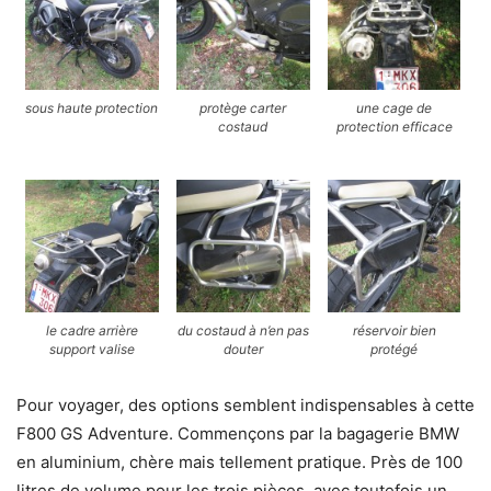
sous haute protection
protège carter
une cage de
costaud
protection efficace
le cadre arrière
du costaud à n’en pas
réservoir bien
support valise
douter
protégé
Pour voyager, des options semblent indispensables à cette
F800 GS Adventure. Commençons par la bagagerie BMW
en aluminium, chère mais tellement pratique. Près de 100
litres de volume pour les trois pièces, avec toutefois un