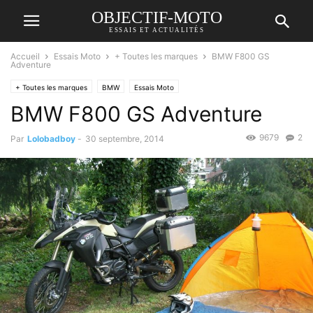
OBJECTIF-MOTO
ESSAIS ET ACTUALITÉS
Accueil
Essais Moto
+ Toutes les marques
BMW F800 GS
Adventure
+ Toutes les marques
BMW
Essais Moto
BMW F800 GS Adventure
9679
2
Par
Lolobadboy
-
30 septembre, 2014