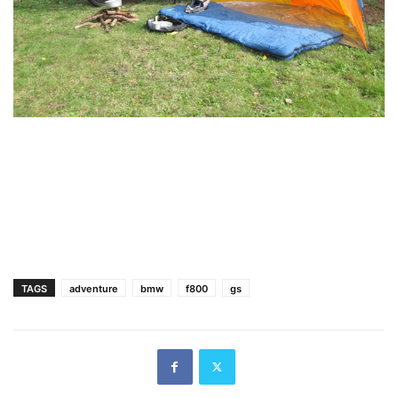
TAGS
adventure
bmw
f800
gs