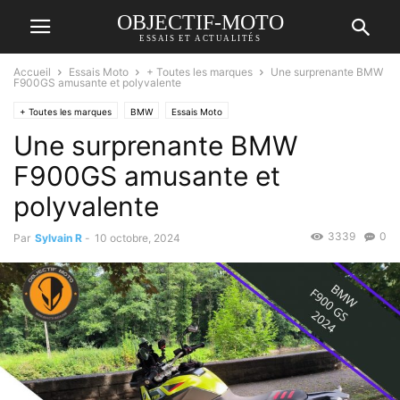
OBJECTIF-MOTO
ESSAIS ET ACTUALITÉS
Accueil
Essais Moto
+ Toutes les marques
Une surprenante BMW
F900GS amusante et polyvalente
+ Toutes les marques
BMW
Essais Moto
Une surprenante BMW
F900GS amusante et
polyvalente
3339
0
Par
Sylvain R
-
10 octobre, 2024