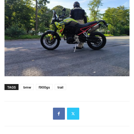
TAGS
bmw
f900gs
trail