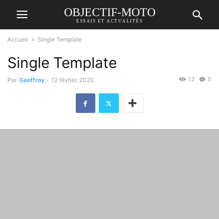
OBJECTIF-MOTO
ESSAIS ET ACTUALITÉS
Accueil
Single Template
Single Template
12
0
Par
Geoffroy
-
12 février, 2020