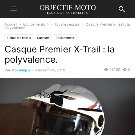
OBJECTIF-MOTO
ESSAIS ET ACTUALITÉS
Accueil
Equipements
+ Tous les essais
Casque Premier X-Trail : la
polyvalence.
+ Tous les essais
Casques
Equipements
Casque Premier X-Trail : la
polyvalence.
13192
0
Par
Dominique
-
4 novembre, 2019