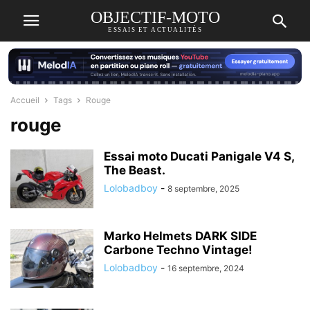
OBJECTIF-MOTO
ESSAIS ET ACTUALITÉS
Accueil
Tags
Rouge
rouge
Essai moto Ducati Panigale V4 S,
The Beast.
Lolobadboy
-
8 septembre, 2025
Marko Helmets DARK SIDE
Carbone Techno Vintage!
Lolobadboy
-
16 septembre, 2024