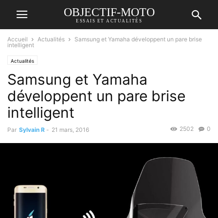
OBJECTIF-MOTO
ESSAIS ET ACTUALITÉS
Accueil
Actualités
Samsung et Yamaha développent un pare brise
intelligent
Actualités
Samsung et Yamaha
développent un pare brise
intelligent
2502
0
Par
Sylvain R
-
21 mars, 2016