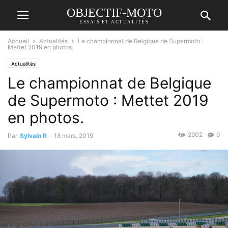
OBJECTIF-MOTO
ESSAIS ET ACTUALITÉS
Accueil
Actualités
Le championnat de Belgique de Supermoto :
Mettet 2019 en photos.
Actualités
Le championnat de Belgique
de Supermoto : Mettet 2019
en photos.
2902
0
Par
Sylvain R
-
18 mars, 2019