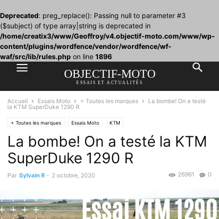
Deprecated
: preg_replace(): Passing null to parameter #3
($subject) of type array|string is deprecated in
/home/creatix3/www/Geoffroy/v4.objectif-moto.com/www/wp-
content/plugins/wordfence/vendor/wordfence/wf-
waf/src/lib/rules.php
on line
1896
OBJECTIF-MOTO
ESSAIS ET ACTUALITÉS
Accueil
Essais Moto
+ Toutes les marques
La bombe! On a testé
la KTM SuperDuke 1290 R
+ Toutes les marques
Essais Moto
KTM
La bombe! On a testé la KTM
SuperDuke 1290 R
26961
0
Par
Sylvain R
-
2 octobre, 2020