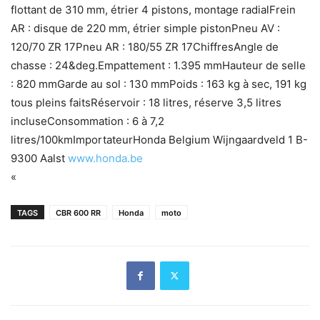
flottant de 310 mm, étrier 4 pistons, montage radialFrein
AR : disque de 220 mm, étrier simple pistonPneu AV :
120/70 ZR 17Pneu AR : 180/55 ZR 17ChiffresAngle de
chasse : 24&deg.Empattement : 1.395 mmHauteur de selle
: 820 mmGarde au sol : 130 mmPoids : 163 kg à sec, 191 kg
tous pleins faitsRéservoir : 18 litres, réserve 3,5 litres
incluseConsommation : 6 à 7,2
litres/100kmImportateurHonda Belgium Wijngaardveld 1 B-
9300 Aalst
www.honda.be
«
TAGS
CBR 600 RR
Honda
moto