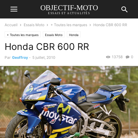
OBJECTIF-MOTO
ESSAIS ET ACTUALITÉS
Accueil
Essais Moto
+ Toutes les marques
Honda CBR 600 RR
+ Toutes les marques
Essais Moto
Honda
Honda CBR 600 RR
13758
0
Par
Geoffroy
-
5 juillet, 2010