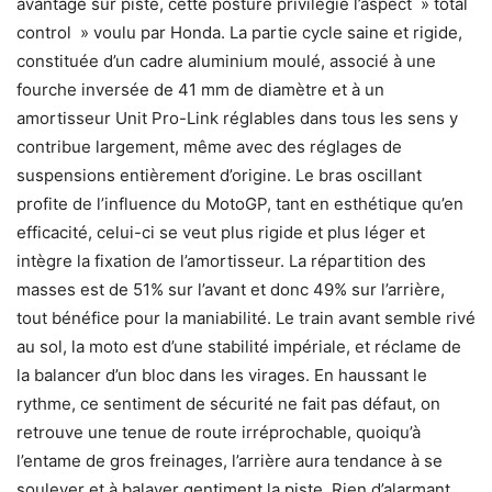
avantage sur piste, cette posture privilégie l’aspect » total
control » voulu par Honda. La partie cycle saine et rigide,
constituée d’un cadre aluminium moulé, associé à une
fourche inversée de 41 mm de diamètre et à un
amortisseur Unit Pro-Link réglables dans tous les sens y
contribue largement, même avec des réglages de
suspensions entièrement d’origine. Le bras oscillant
profite de l’influence du MotoGP, tant en esthétique qu’en
efficacité, celui-ci se veut plus rigide et plus léger et
intègre la fixation de l’amortisseur. La répartition des
masses est de 51% sur l’avant et donc 49% sur l’arrière,
tout bénéfice pour la maniabilité. Le train avant semble rivé
au sol, la moto est d’une stabilité impériale, et réclame de
la balancer d’un bloc dans les virages. En haussant le
rythme, ce sentiment de sécurité ne fait pas défaut, on
retrouve une tenue de route irréprochable, quoiqu’à
l’entame de gros freinages, l’arrière aura tendance à se
soulever et à balayer gentiment la piste. Rien d’alarmant