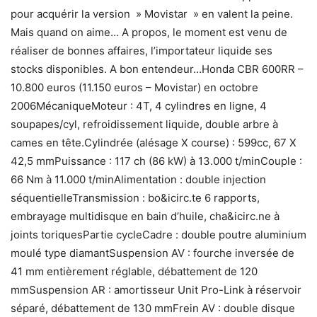
pour acquérir la version » Movistar » en valent la peine.
Mais quand on aime… A propos, le moment est venu de
réaliser de bonnes affaires, l’importateur liquide ses
stocks disponibles. A bon entendeur…Honda CBR 600RR –
10.800 euros (11.150 euros – Movistar) en octobre
2006MécaniqueMoteur : 4T, 4 cylindres en ligne, 4
soupapes/cyl, refroidissement liquide, double arbre à
cames en tête.Cylindrée (alésage X course) : 599cc, 67 X
42,5 mmPuissance : 117 ch (86 kW) à 13.000 t/minCouple :
66 Nm à 11.000 t/minAlimentation : double injection
séquentielleTransmission : bo&icirc.te 6 rapports,
embrayage multidisque en bain d’huile, cha&icirc.ne à
joints toriquesPartie cycleCadre : double poutre aluminium
moulé type diamantSuspension AV : fourche inversée de
41 mm entièrement réglable, débattement de 120
mmSuspension AR : amortisseur Unit Pro-Link à réservoir
séparé, débattement de 130 mmFrein AV : double disque