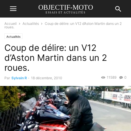
OBJECTIF-MOTO
ESSAIS ET ACTUALITÉS
Accueil
Actualités
Coup de délire: un V12 d’Aston Martin dans un 2
roues.
Actualités
Coup de délire: un V12
d’Aston Martin dans un 2
roues.
11589
0
Par
Sylvain R
-
18 décembre, 2010