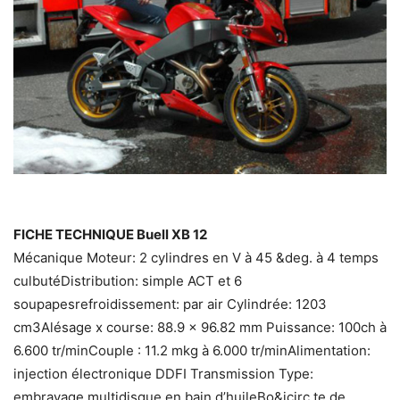
FICHE TECHNIQUE Buell XB 12
Mécanique Moteur: 2 cylindres en V à 45 &deg. à 4 temps
culbutéDistribution: simple ACT et 6
soupapesrefroidissement: par air Cylindrée: 1203
cm3Alésage x course: 88.9 x 96.82 mm Puissance: 100ch à
6.600 tr/minCouple : 11.2 mkg à 6.000 tr/minAlimentation:
injection électronique DDFI Transmission Type:
embrayage multidisque en bain d’huileBo&icirc.te de