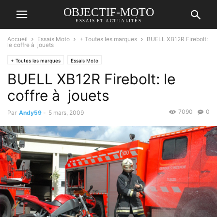
OBJECTIF-MOTO
ESSAIS ET ACTUALITÉS
Accueil
Essais Moto
+ Toutes les marques
BUELL XB12R Firebolt:
le coffre à jouets
+ Toutes les marques
Essais Moto
BUELL XB12R Firebolt: le
coffre à jouets
7090
0
Par
Andy59
-
5 mars, 2009