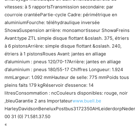
vitesses: à 5 rapportsTransmission secondaire: par
courroie crantéePartie-cycle Cadre: périmétrique en
aluminiumFourche: téléhydraulique inversée
ShowaSuspension arrière: monoamortisseur ShowaFreins
Avant:type ZTL simple disque flottant &oslash. 375, étriers
à 6 pistonsArrière: simple disque flottant &oslash. 240,
étriers à 1 pistonsRoues Avant: jantes en alliage
d’aluminium : pneus 120/70-17Arrière: jantes en alliage
d’aluminium : pneus 180/55-17 Chiffres Longueur: 1.924
mmLargeur: 1.092 mmHauteur de selle: 775 mmPoids tous
pleins faits 179 kgRéservoir d’essence: 14
litresConsommation : ncCouleurs disponibles: rouge, noir
,bleuGarantie 2 ans Importateur
www.buell.be
HarleyDavidsonBeneluxPostbus3172350AHLeiderdorpNederl
00 31 (0) 71.581.37.50
«