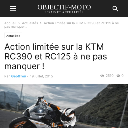
OBJECTIF-MOTO
ESSAIS ET ACTUALITÉS
Accueil
Actualités
Action limitée sur la KTM RC390 et RC125 à ne
pas manquer...
Actualités
Action limitée sur la KTM
RC390 et RC125 à ne pas
manquer !
2510
0
Par
Geoffroy
-
19 juillet, 2015