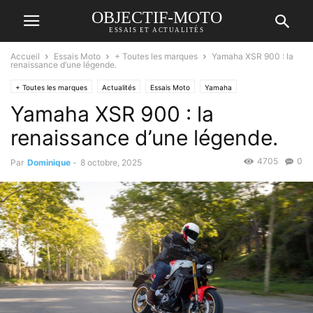
OBJECTIF-MOTO
ESSAIS ET ACTUALITÉS
Accueil
Essais Moto
+ Toutes les marques
Yamaha XSR 900 : la
renaissance d’une légende.
+ Toutes les marques
Actualités
Essais Moto
Yamaha
Yamaha XSR 900 : la
renaissance d’une légende.
4705
0
Par
Dominique
-
8 octobre, 2025