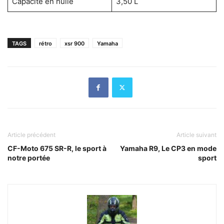
Capacité en huile
3,50 L
TAGS
rétro
xsr 900
Yamaha
Article précédent
Article suivant
CF-Moto 675 SR-R, le sport à
Yamaha R9, Le CP3 en mode
notre portée
sport