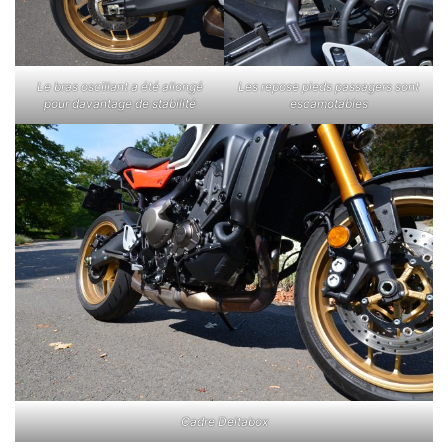
Le bras oscillant a été allongé
Les repose pieds passagers sont
pour davantage de stabilité
escamotables
Cadre Deltabox