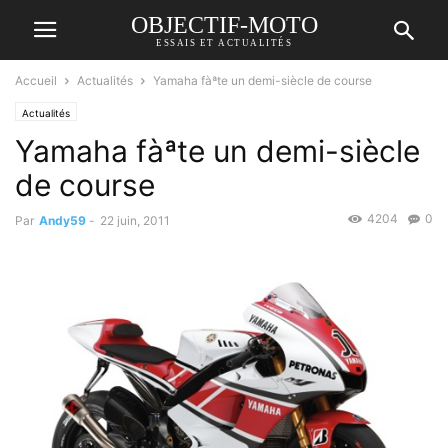
OBJECTIF-MOTO
ESSAIS ET ACTUALITÉS
Accueil
Actualités
Yamaha fàªte un demi-siècle de course
Actualités
Yamaha fàªte un demi-siècle
de course
4204
0
Par
Andy59
-
22 juin, 2011