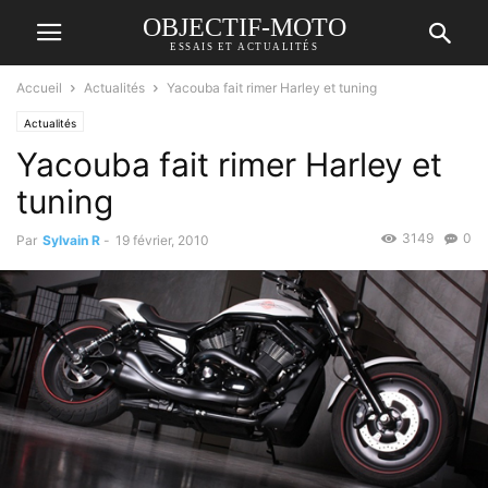
OBJECTIF-MOTO
ESSAIS ET ACTUALITÉS
Accueil
Actualités
Yacouba fait rimer Harley et tuning
Actualités
Yacouba fait rimer Harley et
tuning
3149
0
Par
Sylvain R
-
19 février, 2010