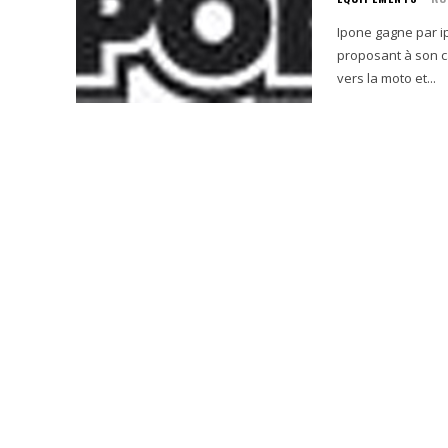
Ipone gagne par ippon Créée en 1985, la marque française Ipone se
proposant à son ca
vers la moto et...