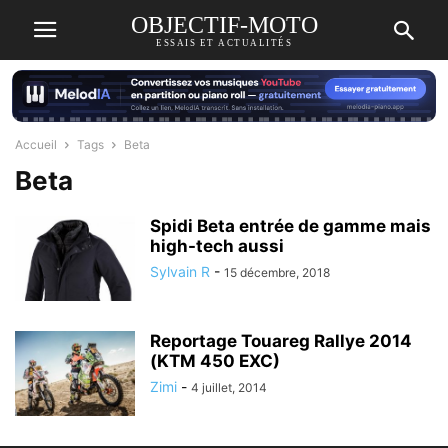
OBJECTIF-MOTO
ESSAIS ET ACTUALITÉS
Accueil
Tags
Beta
Beta
Spidi Beta entrée de gamme mais
high-tech aussi
Sylvain R
-
15 décembre, 2018
Reportage Touareg Rallye 2014
(KTM 450 EXC)
Zimi
-
4 juillet, 2014