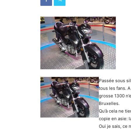
Passée sous sil
tous les fans. 
grosse 1300 n’e
Bruxelles.
Qu’à cela ne ti
copie en asie: 
Oui je sais, ce 