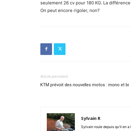
seulement 26 cv pour 180 KG. La différence r
On peut encore rigoler, non?
Article précédent
KTM prévoit des nouvelles motos : mono et bi
Sylvain R
Sylvain roule depuis qu'il en a 