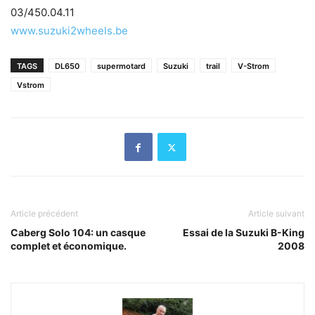
03/450.04.11
www.suzuki2wheels.be
TAGS
DL650
supermotard
Suzuki
trail
V-Strom
Vstrom
Article précédent
Article suivant
Caberg Solo 104: un casque
Essai de la Suzuki B-King
complet et économique.
2008