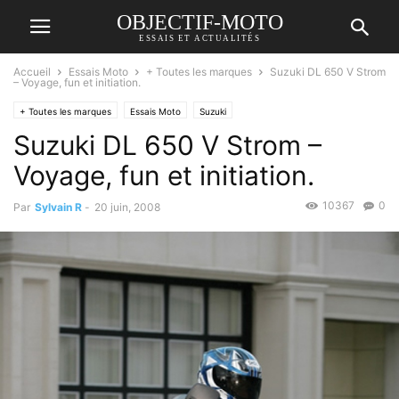
OBJECTIF-MOTO
ESSAIS ET ACTUALITÉS
Accueil
Essais Moto
+ Toutes les marques
Suzuki DL 650 V Strom
– Voyage, fun et initiation.
+ Toutes les marques
Essais Moto
Suzuki
Suzuki DL 650 V Strom –
Voyage, fun et initiation.
10367
0
Par
Sylvain R
-
20 juin, 2008