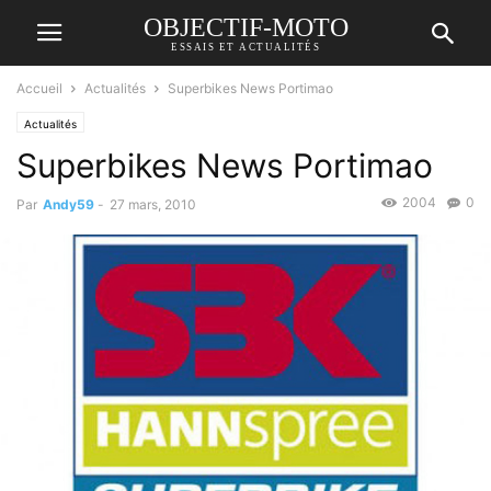
OBJECTIF-MOTO
ESSAIS ET ACTUALITÉS
Accueil
Actualités
Superbikes News Portimao
Actualités
Superbikes News Portimao
2004
0
Par
Andy59
-
27 mars, 2010