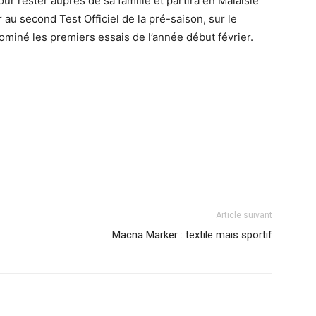
r rester auprès de sa famille et partira en Malaisie
au second Test Officiel de la pré-saison, sur le
 dominé les premiers essais de l’année début février.
Article suivant
Macna Marker : textile mais sportif