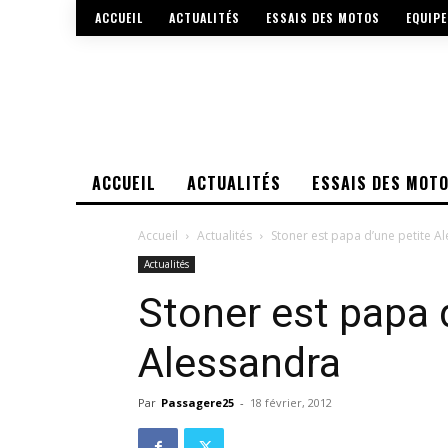
ACCUEIL
ACTUALITÉS
ESSAIS DES MOTOS
EQUIP
ACCUEIL
ACTUALITÉS
ESSAIS DES MOT
Accueil
Actualités
Stoner est papa d’une petite A
Actualités
Stoner est papa 
Alessandra
Par
Passagere25
-
18 février, 2012