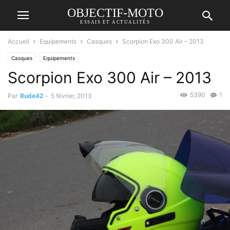
OBJECTIF-MOTO
ESSAIS ET ACTUALITÉS
Accueil
Equipements
Casques
Scorpion Exo 300 Air – 2013
Casques
Equipements
Scorpion Exo 300 Air – 2013
5390
1
Par
Rude42
-
5 février, 2013