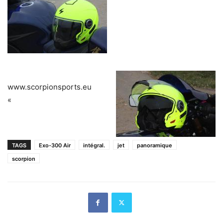
www.scorpionsports.eu
«
TAGS
Exo-300 Air
intégral.
jet
panoramique
scorpion