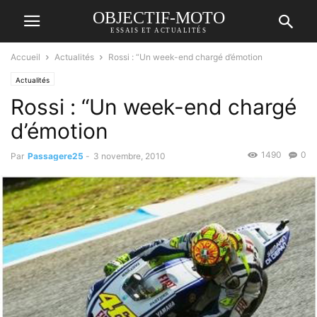
OBJECTIF-MOTO
ESSAIS ET ACTUALITÉS
Accueil
Actualités
Rossi : “Un week-end chargé d’émotion
Actualités
Rossi : “Un week-end chargé
d’émotion
1490
0
Par
Passagere25
-
3 novembre, 2010