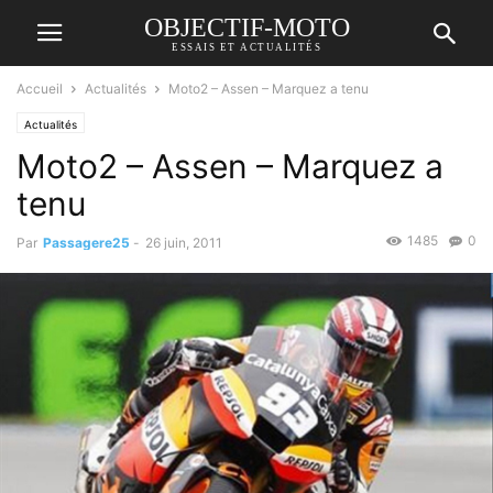
OBJECTIF-MOTO
ESSAIS ET ACTUALITÉS
Accueil
Actualités
Moto2 – Assen – Marquez a tenu
Actualités
Moto2 – Assen – Marquez a
tenu
1485
0
Par
Passagere25
-
26 juin, 2011