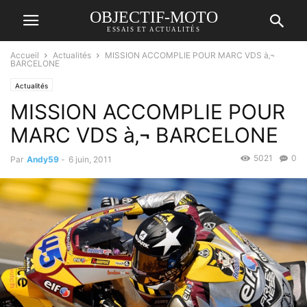
OBJECTIF-MOTO
ESSAIS ET ACTUALITÉS
Accueil
Actualités
MISSION ACCOMPLIE POUR MARC VDS à‚¬
BARCELONE
Actualités
MISSION ACCOMPLIE POUR
MARC VDS à‚¬ BARCELONE
5021
0
Par
Andy59
-
6 juin, 2011